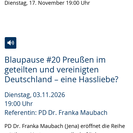
Dienstag, 17. November 19:00 Uhr
Zur
Aktiviere
Ein
Blaupause #20 Preußen im
Leichten
Audio-
Video
geteilten und vereinigten
Sprache
Unterstützung.
in
Deutschland – eine Hassliebe?
wechseln.
Deutscher
Gebärdensprache
Dienstag, 03.11.2026
wird
19:00 Uhr
angezeigt.
Referentin: PD Dr. Franka Maubach
PD Dr. Franka Maubach (Jena) eröffnet die Reihe