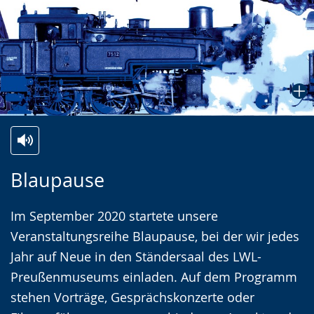
Zur
Aktiviere
Ein
Blaupause
Leichten
Audio-
Video
Sprache
Unterstützung.
in
Im September 2020 startete unsere
wechseln.
Deutscher
Veranstaltungsreihe Blaupause, bei der wir jedes
Gebärdensprache
Jahr auf Neue in den Ständersaal des LWL-
wird
Preußenmuseums einladen. Auf dem Programm
angezeigt.
stehen Vorträge, Gesprächskonzerte oder