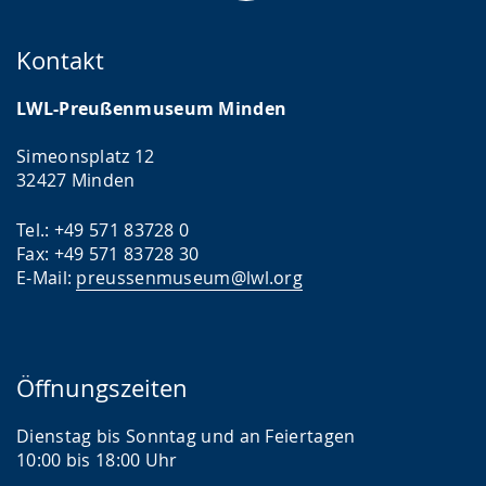
g
s
.
p
Kontakt
r
LWL-Preußenmuseum Minden
a
c
Simeonsplatz 12
h
32427 Minden
e
Tel.: +49 571 83728 0
w
Fax: +49 571 83728 30
i
E-Mail:
preussenmuseum@lwl.org
r
d
a
Öffnungszeiten
n
g
Dienstag bis Sonntag und an Feiertagen
e
10:00 bis 18:00 Uhr