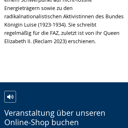
Energieträgern sowie zu den
radikalnationalistischen Aktivistinnen des Bundes
Königin Luise (1923-1934). Sie schreibt
regelmäßig für die FAZ, zuletzt ist von ihr Queen
Elizabeth II. (Reclam 2023) erschienen.
Z
A
E
Veranstaltung über unseren
u
k
i
Online-Shop buchen
r
t
n