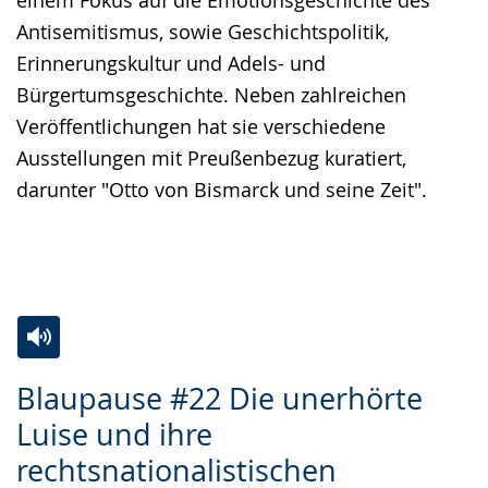
Antisemitismus, sowie Geschichtspolitik,
Erinnerungskultur und Adels- und
Bürgertumsgeschichte. Neben zahlreichen
Veröffentlichungen hat sie verschiedene
Ausstellungen mit Preußenbezug kuratiert,
darunter "Otto von Bismarck und seine Zeit".
Zur
Aktiviere
Ein
Blaupause #22 Die unerhörte
Leichten
Audio-
Video
Luise und ihre
Sprache
Unterstützung.
in
rechtsnationalistischen
wechseln.
Deutscher