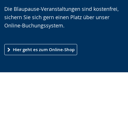
L
i
V
Die Blaupause-Veranstaltungen sind kostenfrei,
e
v
i
sichern Sie sich gern einen Platz über unser
i
i
d
Online-Buchungssystem.
c
e
e
h
r
o
t
e
i
Hier geht es zum Online-Shop
e
A
n
n
u
D
S
d
e
p
i
u
r
o
t
a
-
s
c
U
c
h
n
h
e
t
e
w
e
r