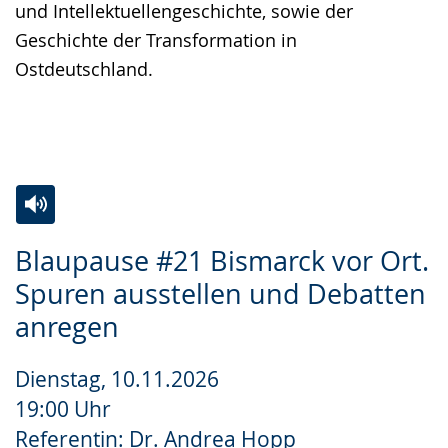
und Intellektuellengeschichte, sowie der
Geschichte der Transformation in
Ostdeutschland.
Zur
Aktiviere
Ein
Blaupause #21 Bismarck vor Ort.
Leichten
Audio-
Video
Spuren ausstellen und Debatten
Sprache
Unterstützung.
in
anregen
wechseln.
Deutscher
Gebärdensprache
Dienstag, 10.11.2026
wird
19:00 Uhr
angezeigt.
Referentin: Dr. Andrea Hopp