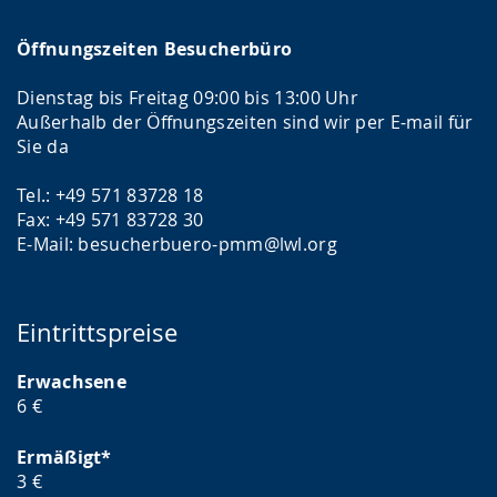
z
e
Öffnungszeiten Besucherbüro
i
Dienstag bis Freitag 09:00 bis 13:00 Uhr
g
Außerhalb der Öffnungszeiten sind wir per E-mail für
t
Sie da
.
Tel.: +49 571 83728 18
Fax: +49 571 83728 30
E-Mail: besucherbuero-pmm@lwl.org
Eintrittspreise
Erwachsene
6 €
Ermäßigt*
3 €