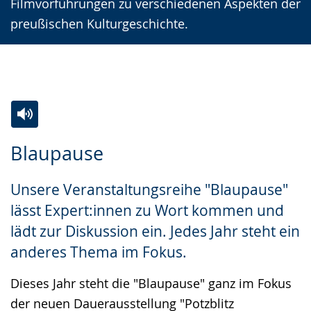
Filmvorführungen zu verschiedenen Aspekten der
preußischen Kulturgeschichte.
Zur
Aktiviere
Ein
Blaupause
Leichten
Audio-
Video
Sprache
Unterstützung.
in
Unsere Veranstaltungsreihe "Blaupause"
wechseln.
Deutscher
lässt Expert:innen zu Wort kommen und
Gebärdensprache
lädt zur Diskussion ein. Jedes Jahr steht ein
wird
anderes Thema im Fokus.
angezeigt.
Dieses Jahr steht die "Blaupause" ganz im Fokus
der neuen Dauerausstellung "Potzblitz