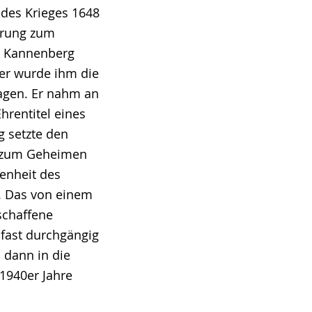
des Krieges 1648
erung zum
e Kannenberg
ter wurde ihm die
ragen. Er nahm an
hrentitel eines
 setzte den
6 zum Geheimen
senheit des
e. Das von einem
schaffene
 fast durchgängig
 dann in die
1940er Jahre