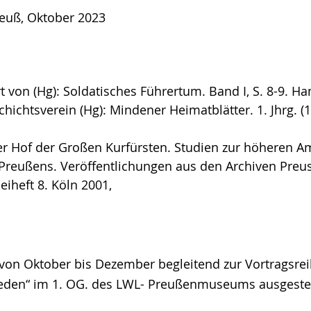
Reuß, Oktober 2023
rt von (Hg): Soldatisches Führertum. Band I, S. 8-9. H
ichtsverein (Hg): Mindener Heimatblätter. 1. Jhrg. (19
Der Hof der Großen Kurfürsten. Studien zur höheren A
reußens. Veröffentlichungen aus den Archiven Preus
Beiheft 8. Köln 2001,
von Oktober bis Dezember begleitend zur Vortragsre
ieden“ im 1. OG. des LWL- Preußenmuseums ausgestel