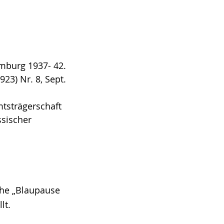
amburg 1937- 42.
23) Nr. 8, Sept.
mtsträgerschaft
sischer
ihe „Blaupause
lt.