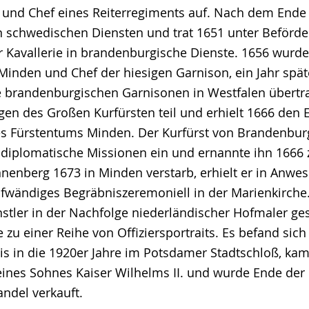
und Chef eines Reiterregiments auf. Nach dem Ende 
n schwedischen Diensten und trat 1651 unter Beförd
 Kavallerie in brandenburgische Dienste. 1656 wurd
inden und Chef der hiesigen Garnison, ein Jahr spä
le brandenburgischen Garnisonen in Westfalen übert
en des Großen Kurfürsten teil und erhielt 1666 den E
s Fürstentums Minden. Der Kurfürst von Brandenburg
r diplomatische Missionen ein und ernannte ihn 166
nnenberg 1673 in Minden verstarb, erhielt er in Anwe
ufwändiges Begräbniszeremoniell in der Marienkirch
tler in der Nachfolge niederländischer Hofmaler ge
zu einer Reihe von Offiziersportraits. Es befand sich
bis in die 1920er Jahre im Potsdamer Stadtschloß, kam
eines Sohnes Kaiser Wilhelms II. und wurde Ende der 
andel verkauft.