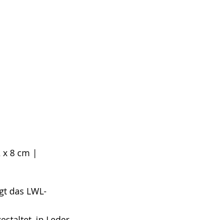
 x 8 cm |
igt das LWL-
staltet, in Leder