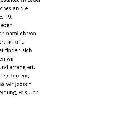
lches an die
s 19.
 jeden
den nämlich von
rträt- und
t finden sich
en wir
und arrangiert.
 selten vor,
as wir jedoch
idung, Frisuren,