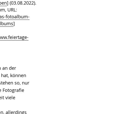
lben
] (03.08.2022).
um, URL:
das-fotoalbum-
albums
]
www.feiertage-
m an der
 hat, können
tehen so, nur
 Fotografie
it viele
n, allerdings