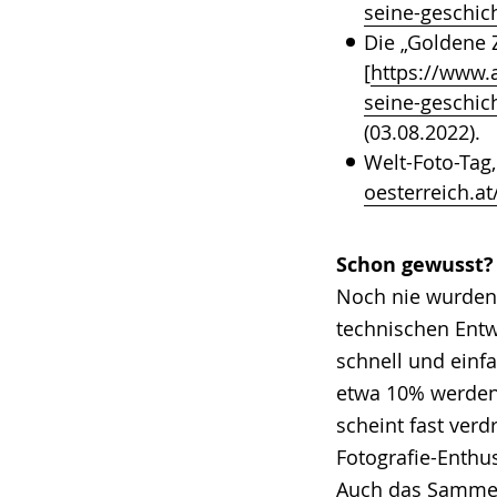
seine-geschic
Die „Goldene 
[
https://www.
seine-geschic
(03.08.2022).
Welt-Foto-Tag,
oesterreich.at
Schon gewusst?
Noch nie wurden 
technischen Entw
schnell und einf
etwa 10% werden
scheint fast verd
Fotografie-Enthu
Auch das Sammeln