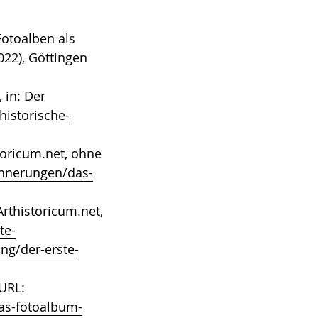
Fotoalben als
022), Göttingen
 in: Der
historische-
toricum.net, ohne
innerungen/das-
Arthistoricum.net,
te-
ng/der-erste-
 URL:
das-fotoalbum-