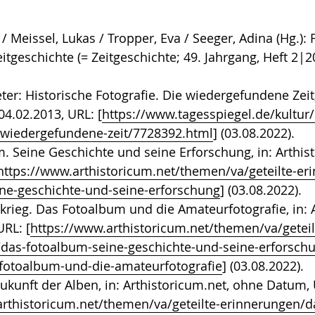
/ Meissel, Lukas / Tropper, Eva / Seeger, Adina (Hg.): 
itgeschichte (= Zeitgeschichte; 49. Jahrgang, Heft 2|2
ter: Historische Fotografie. Die wiedergefundene Zeit,
04.02.2013, URL: [
https://www.tagesspiegel.de/kultur/
e-wiedergefundene-zeit/7728392.html
] (03.08.2022).
. Seine Geschichte und seine Erforschung, in: Arthis
https://www.arthistoricum.net/themen/va/geteilte-er
ne-geschichte-und-seine-erforschung
] (03.08.2022).
krieg. Das Fotoalbum und die Amateurfotografie, in: 
RL: [
https://www.arthistoricum.net/themen/va/geteil
das-fotoalbum-seine-geschichte-und-seine-erforschu
-fotoalbum-und-die-amateurfotografie
] (03.08.2022).
 Zukunft der Alben, in: Arthistoricum.net, ohne Datum,
arthistoricum.net/themen/va/geteilte-erinnerungen/