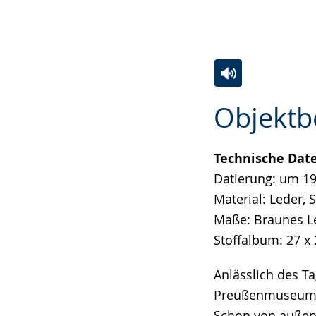
Zur
Aktiviere
Ein
Objektb
Leichten
Audio-
Video
Sprache
Unterstützung.
in
wechseln.
Deutscher
Technische Dat
Gebärdensprach
Datierung: um 1
wird
Material: Leder, 
angezeigt.
Maße: Braunes Le
Stoffalbum: 27 x
Anlässlich des Ta
Preußenmuseum M
Schon von außen 