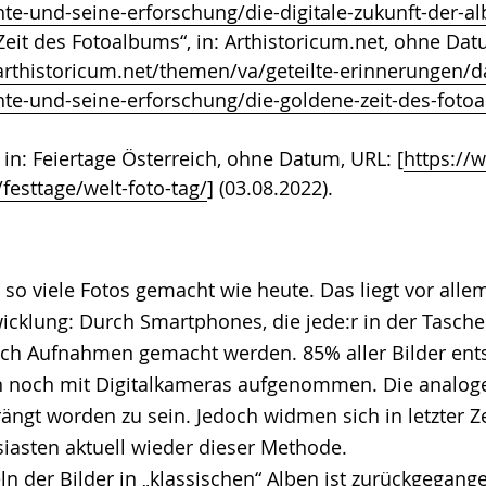
hte-und-seine-erforschung/die-digitale-zukunft-der-a
Zeit des Fotoalbums“, in: Arthistoricum.net, ohne Dat
arthistoricum.net/themen/va/geteilte-erinnerungen/
hte-und-seine-erforschung/die-goldene-zeit-des-foto
 in: Feiertage Österreich, ohne Datum, URL: [
https://
/festtage/welt-foto-tag/
] (03.08.2022).
so viele Fotos gemacht wie heute. Das liegt vor alle
icklung: Durch Smartphones, die jede:r in der Tasche
ach Aufnahmen gemacht werden. 85% aller Bilder ents
 noch mit Digitalkameras aufgenommen. Die analoge
rängt worden zu sein. Jedoch widmen sich in letzter Ze
siasten aktuell wieder dieser Methode.
 der Bilder in „klassischen“ Alben ist zurückgegange