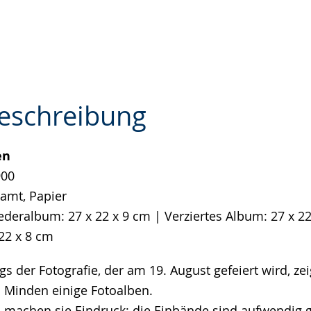
eschreibung
en
e
900
Samt, Papier
deralbum: 27 x 22 x 9 cm | Verziertes Album: 27 x 22
 22 x 8 cm
gs der Fotografie, der am 19. August gefeiert wird, ze
inden einige Fotoalben.
machen sie Eindruck: die Einbände sind aufwendig ge