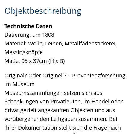
Zur
Aktiviere
Ein
Objektbeschreibung
Leichten
Audio-
Video
Sprache
Unterstützung.
in
Technische Daten
wechseln.
Deutscher
Datierung: um 1808
Gebärdensprache
Material: Wolle, Leinen, Metallfadenstickerei,
wird
Messingknöpfe
angezeigt.
Maße: 95 x 37cm (H x B)
Original? Oder Originell? – Provenienzforschung
im Museum
Museumssammlungen setzen sich aus
Schenkungen von Privatleuten, im Handel oder
privat gezielt angekauften Objekten und aus
vorübergehenden Leihgaben zusammen. Bei
ihrer Dokumentation stellt sich die Frage nach