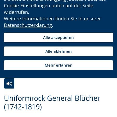
Cookie-Einstellungen unten auf der Seite
widerrufen.
Weitere Informationen finden Sie in unserer
Datenschutzerklärung
.
Alle akzeptieren
Alle ablehnen
Mehr erfahren
Zur
Aktiviere
Ein
Uniformrock General Blücher
Leichten
Audio-
Video
(1742-1819)
Sprache
Unterstützung.
in
wechseln.
Deutscher