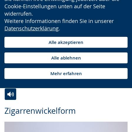
Cookie-Einstellungen unten auf der Seite
widerrufen.
Weitere Informationen finden Sie in unserer
Datenschutzerklärung
.
Alle akzeptieren
Alle ablehnen
Mehr erfahren
Zur
Aktiviere
Ein
Zigarrenwickelform
Leichten
Audio-
Video
Sprache
Unterstützung.
in
wechseln.
Deutscher