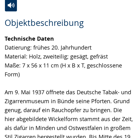
Zur
Aktiviere
Ein
Objektbeschreibung
Leichten
Audio-
Video
Sprache
Unterstützung.
in
Technische Daten
wechseln.
Deutscher
Datierung: frühes 20. Jahrhundert
Gebärdensprache
Material: Holz, zweiteilig; gesägt, gefräst
wird
Maße: 7 x 56 x 11 cm (H x B x T, geschlossene
angezeigt.
Form)
Am 9. Mai 1937 öffnete das Deutsche Tabak- und
Zigarrenmuseum in Bünde seine Pforten. Grund
genug, darauf ein Rauchopfer zu bringen. Die
hier abgebildete Wickelform stammt aus der Zeit,
als dafür in Minden und Ostwestfalen in großem
Stil Zigarren hergestellt wurden. Bis Mitte des 19.