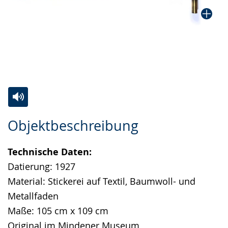
Zur
Aktiviere
Ein
Objektbeschreibung
Leichten
Audio-
Video
Sprache
Unterstützung.
in
Technische Daten:
wechseln.
Deutscher
Datierung: 1927
Gebärdensprache
Material: Stickerei auf Textil, Baumwoll- und
wird
Metallfaden
angezeigt.
Maße: 105 cm x 109 cm
Original im Mindener Museum