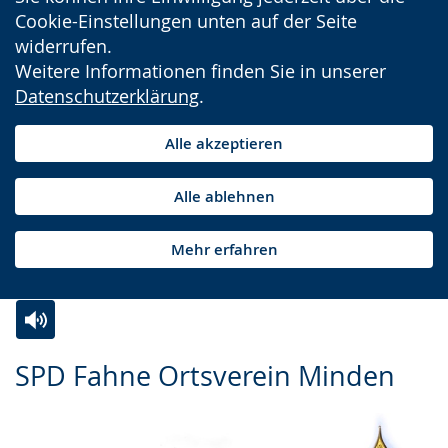
Cookie-Einstellungen unten auf der Seite
widerrufen.
Weitere Informationen finden Sie in unserer
Datenschutzerklärung
.
Alle akzeptieren
Alle ablehnen
Mehr erfahren
Zur
Aktiviere
Ein
SPD Fahne Ortsverein Minden
Leichten
Audio-
Video
Sprache
Unterstützung.
in
wechseln.
Deutscher