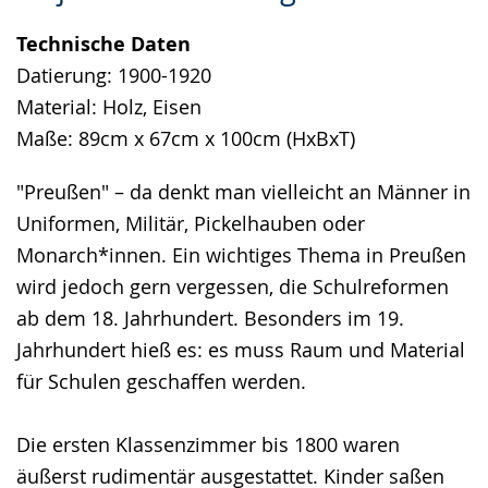
Sprache
Unterstützung.
in
Technische Daten
wechseln.
Deutscher
Datierung: 1900-1920
Gebärdensprache
Material: Holz, Eisen
wird
Maße: 89cm x 67cm x 100cm (HxBxT)
angezeigt.
"Preußen" – da denkt man vielleicht an Männer in
Uniformen, Militär, Pickelhauben oder
Monarch*innen. Ein wichtiges Thema in Preußen
wird jedoch gern vergessen, die Schulreformen
ab dem 18. Jahrhundert. Besonders im 19.
Jahrhundert hieß es: es muss Raum und Material
für Schulen geschaffen werden.
Die ersten Klassenzimmer bis 1800 waren
äußerst rudimentär ausgestattet. Kinder saßen