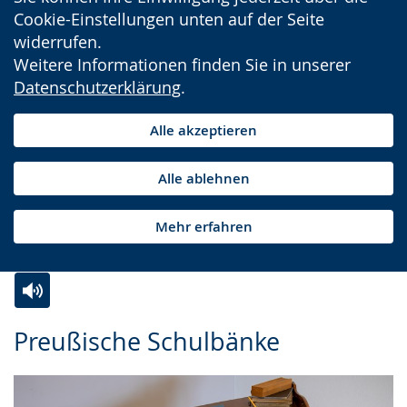
Cookie-Einstellungen unten auf der Seite
widerrufen.
Weitere Informationen finden Sie in unserer
Datenschutzerklärung
.
Alle akzeptieren
Alle ablehnen
Mehr erfahren
Zur
Aktiviere
Ein
Preußische Schulbänke
Leichten
Audio-
Video
Sprache
Unterstützung.
in
wechseln.
Deutscher