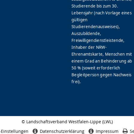
Studierende bis zum 30.
Lebensjahr (nach Vorlage eines
gültigen
Studierendenausweises),
Auszubildende,
Freiwilligendienstleistende,
Inhaber der NRW-
Ehrenamtskarte, Menschen mit
einem Grad an Behinderung ab
50 % (soweit erforderlich
Begleitperson gegen Nachweis
frei).
© Landschaftsverband Westfalen-Lippe (LWL)
Seitenabschluss
-Einstellungen
Datenschutzerklärung
Impressum
Se