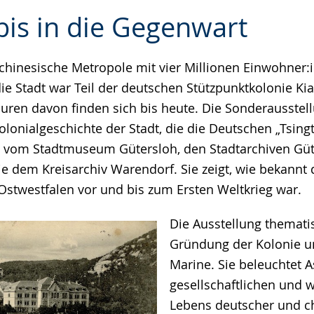
bis in die Gegenwart
 chinesische Metropole mit vier Millionen Einwohner:
e
ie Stadt war Teil der deutschen Stützpunktkolonie Ki
puren davon finden sich bis heute. Die Sonderausstell
Kolonialgeschichte der Stadt, die die Deutschen „Tsing
ie vom Stadtmuseum Gütersloh, den Stadtarchiven Gü
e dem Kreisarchiv Warendorf. Sie zeigt, wie bekannt d
Ostwestfalen vor und bis zum Ersten Weltkrieg war.
Die Ausstellung thematis
Gründung der Kolonie un
Marine. Sie beleuchtet 
gesellschaftlichen und w
Lebens deutscher und c