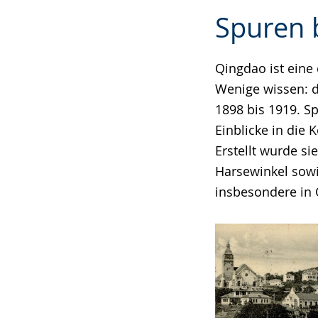
Zur
Aktiviere
Ein
Spuren 
Leichten
Audio-
Video
Sprache
Unterstützung.
in
wechseln.
Deutscher
Qingdao ist eine
Gebärdensprach
Wenige wissen: d
wird
1898 bis 1919. S
angezeigt.
Einblicke in die 
Erstellt wurde s
Harsewinkel sowi
insbesondere in 