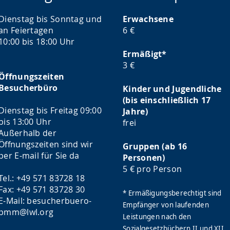
Dienstag bis Sonntag und
Erwachsene
an Feiertagen
6 €
10:00 bis 18:00 Uhr
Ermäßigt*
3 €
Öffnungszeiten
Besucherbüro
Kinder und Jugendliche
(bis einschließlich 17
Dienstag bis Freitag 09:00
Jahre)
bis 13:00 Uhr
frei
Außerhalb der
Öffnungszeiten sind wir
Gruppen (ab 16
per E-mail für Sie da
Personen)
5 € pro Person
Tel.: +49 571 83728 18
Fax: +49 571 83728 30
* Ermäßigungsberechtigt sind
E-Mail: besucherbuero-
Empfänger von laufenden
pmm@lwl.org
Leistungen nach den
Sozialgesetzbüchern II und XII,