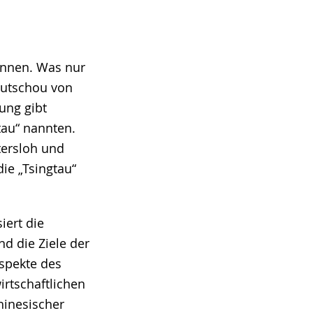
innen. Was nur
autschou von
ung gibt
tau“ nannten.
tersloh und
ie „Tsingtau“
iert die
d die Ziele der
Aspekte des
irtschaftlichen
hinesischer