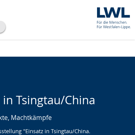
 in Tsingtau/China
kte, Machtkämpfe
che
tellung "Einsatz in Tsingtau/China.