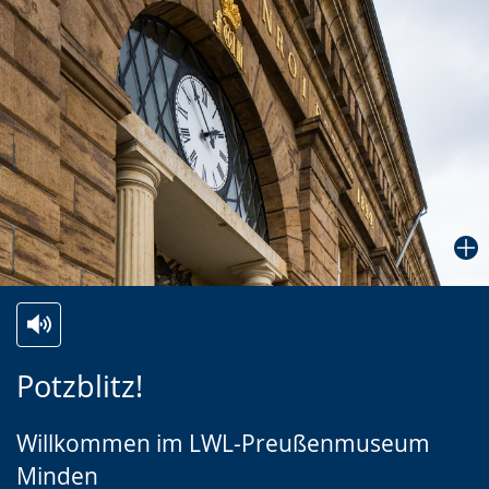
Zur
Aktiviere
Ein
Potzblitz!
Leichten
Audio-
Video
Sprache
Unterstützung.
in
Willkommen im LWL-Preußenmuseum
wechseln.
Deutscher
Minden
Gebärdensprache