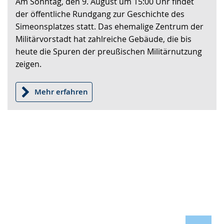
Am Sonntag, den 9. August um 15:00 Uhr findet
wechseln.
Deutscher
der öffentliche Rundgang zur Geschichte des
Gebärdensprache
Simeonsplatzes statt. Das ehemalige Zentrum der
wird
Militärvorstadt hat zahlreiche Gebäude, die bis
angezeigt.
heute die Spuren der preußischen Militärnutzung
zeigen.
Mehr erfahren