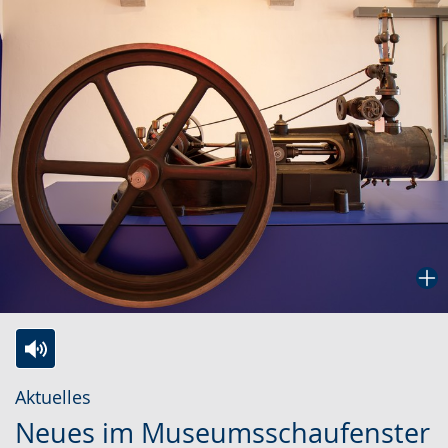
Zur
Aktiviere
Ein
Aktuelles
Leichten
Audio-
Video
Neues im Museumsschaufenster
Sprache
Unterstützung.
in