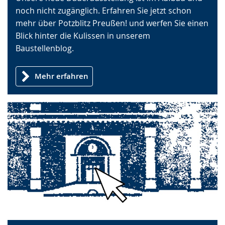
noch nicht zugänglich. Erfahren Sie jetzt schon
e
Gebärdensprache
mehr über Potzblitz Preußen! und werfen Sie einen
wird
i
Blick hinter die Kulissen in unserem
angezeigt.
g
Baustellenblog.
t
.
Mehr erfahren