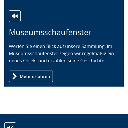
Zur
Aktiviere
Ein
Museumsschaufenster
Leichten
Audio-
Video
Sprache
Unterstützung.
in
Werfen Sie einen Blick auf unsere Sammlung. Im
wechseln.
Deutscher
Museumsschaufenster zeigen wir regelmäßig ein
Gebärdensprache
neues Objekt und erzählen seine Geschichte.
wird
angezeigt.
Mehr erfahren