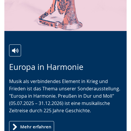
p
i
u
r
o
t
a
-
s
c
U
c
h
n
h
e
t
e
w
e
r
Zur
Aktiviere
Ein
e
r
G
Europa in Harmonie
Leichten
Audio-
Video
c
s
e
Sprache
Unterstützung.
in
Musik als verbindendes Element in Krieg und
h
t
b
wechseln.
Deutscher
Frieden ist das Thema unserer Sonderausstellung.
Gebärdensprache
s
ü
ä
"Europa in Harmonie. Preußen in Dur und Moll"
wird
e
t
r
(05.07.2025 – 31.12.2026) ist eine musikalische
angezeigt.
l
z
d
Zeitreise durch 225 Jahre Geschichte.
n
u
e
.
n
n
Mehr erfahren