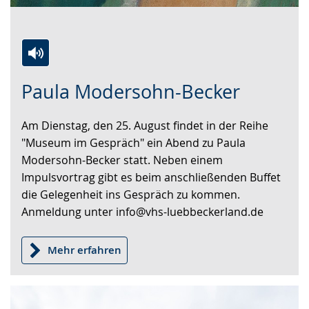
t
.
Zur
Aktiviere
Ein
Paula Modersohn-Becker
Leichten
Audio-
Video
Sprache
Unterstützung.
in
Am Dienstag, den 25. August findet in der Reihe
wechseln.
Deutscher
"Museum im Gespräch" ein Abend zu Paula
Gebärdensprache
Modersohn-Becker statt. Neben einem
wird
Impulsvortrag gibt es beim anschließenden Buffet
angezeigt.
die Gelegenheit ins Gespräch zu kommen.
Anmeldung unter info@vhs-luebbeckerland.de
Mehr erfahren