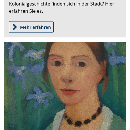
a
Kolonialgeschichte finden sich in der Stadt? Hier
angezeigt.
c
erfahren Sie es.
h
Mehr erfahren
e
w
i
r
d
a
n
g
e
z
e
i
g